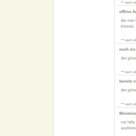
^^ nach o
offline 
der rote
können. 
^^ nach o
noch nic
der grün
^^ nach o
bereits o
der grün
^^ nach o
Minimize
mit hilf
ausblend