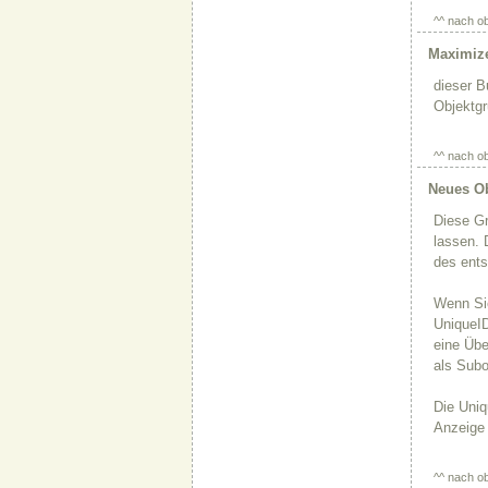
^^ nach o
Maximize
dieser B
Objektgr
^^ nach o
Neues Ob
Diese Gr
lassen. 
des ents
Wenn Sie
UniqueID
eine Übe
als Subo
Die Uniq
Anzeige 
^^ nach o