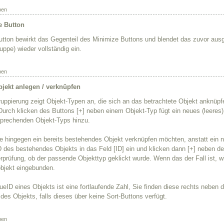
ben
 Button
utton bewirkt das Gegenteil des Minimize Buttons und blendet das zuvor aus
uppe) wieder vollständig ein.
ben
jekt anlegen / verknüpfen
uppierung zeigt Objekt-Typen an, die sich an das betrachtete Objekt anknüpf
Durch klicken des Buttons [+] neben einem Objekt-Typ fügt ein neues (leeres)
prechenden Objekt-Typs hinzu.
 hingegen ein bereits bestehendes Objekt verknüpfen möchten, anstatt ein n
 des bestehendes Objekts in das Feld [ID] ein und klicken dann [+] neben d
rprüfung, ob der passende Objekttyp geklickt wurde. Wenn das der Fall ist, 
bjekt eingebunden.
ueID eines Objekts ist eine fortlaufende Zahl, Sie finden diese rechts neben d
des Objekts, falls dieses über keine Sort-Buttons verfügt.
ben