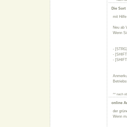
Die Sort
mit Hilf
Neu ab 
Wenn Sie
- [STRG]
- [SHIFT
- [SHIFT
Anmerkun
Betriebs
^^ nach o
online A
der grün
Wenn man