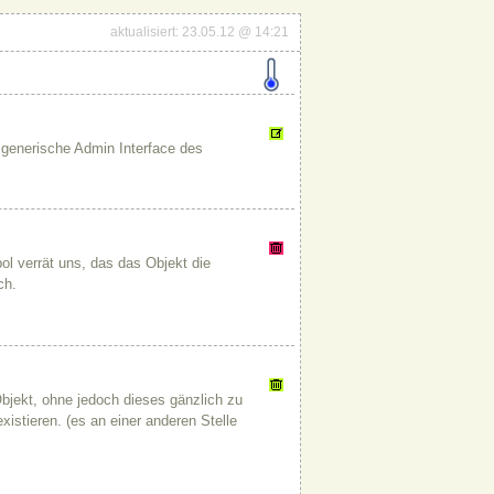
aktualisiert: 23.05.12 @ 14:21
s generische Admin Interface des
l verrät uns, das das Objekt die
ch.
bjekt, ohne jedoch dieses gänzlich zu
istieren. (es an einer anderen Stelle