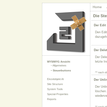
Home
Die St
Der Edit
Den Edit
dazugehö
Der Dele
Der Dele
letzte I
WYSIWYG Ansicht
~ Allgemeines
~ Steuerbuttons
^^ nach o
Einzelobjekt AI
Der Unli
Site Structure
Der Unli
System Tools
löschen.
Spezial-Properties
wiederve
Reports
^^ nach o